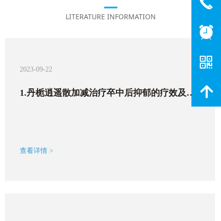
끅
—
LITERATURE INFORMATION
뀥
낃
2023-09-22
녕
1.丹栀逍遥散加减治疗卒中后抑郁的疗效及作
用机制
查看详情 >